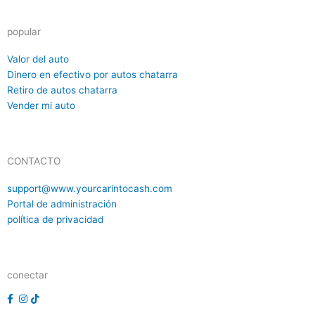
popular
reader
Valor del auto
reader
Dinero en efectivo por autos chatarra
reader
Retiro de autos chatarra
reader
Vender mi auto
CONTACTO
reader
support@www.yourcarintocash.com
reader
Portal de administración
reader
política de privacidad
conectar
r
r
r