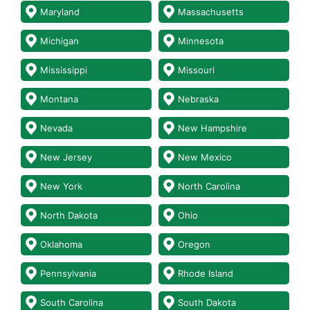
Maryland
Massachusetts
Michigan
Minnesota
Mississippi
Missouri
Montana
Nebraska
Nevada
New Hampshire
New Jersey
New Mexico
New York
North Carolina
North Dakota
Ohio
Oklahoma
Oregon
Pennsylvania
Rhode Island
South Carolina
South Dakota