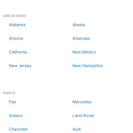
e
e
e
a
a
a
d
d
d
ubicaciones
e
e
e
Alabama
Alaska
r
r
r
Arizona
Arkansas
California
New Mexico
New Jersey
New Hampshire
marca
Fiat
Mercedes
Subaru
Land Rover
Chevrolet
Audi