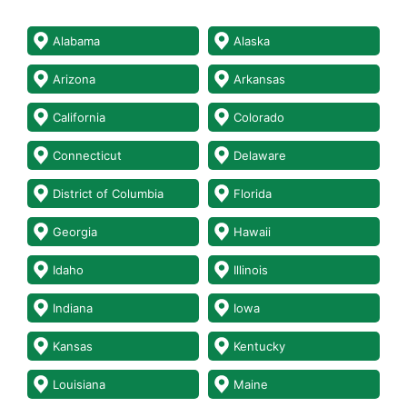
Alabama
Alaska
Arizona
Arkansas
California
Colorado
Connecticut
Delaware
District of Columbia
Florida
Georgia
Hawaii
Idaho
Illinois
Indiana
Iowa
Kansas
Kentucky
Louisiana
Maine