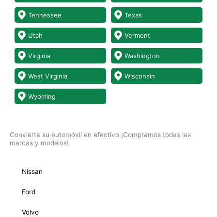
Tennessee
Texas
Utah
Vermont
Virginia
Washington
West Virginia
Wisconsin
Wyoming
Convierta su automóvil en efectivo ¡Compramos todas las
marcas y modelos!
Nissan
Ford
Volvo