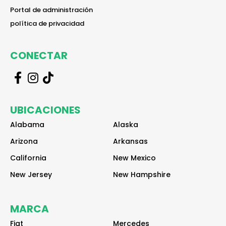
reader
Portal de administración
reader
política de privacidad
CONECTAR
r
r
r
e
e
e
a
a
a
UBICACIONES
d
d
d
e
e
e
Alabama
Alaska
r
r
r
Arizona
Arkansas
California
New Mexico
New Jersey
New Hampshire
MARCA
Fiat
Mercedes