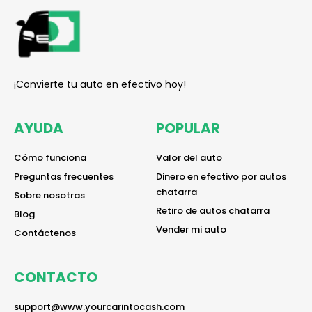
reader
¡Convierte tu auto en efectivo hoy!
AYUDA
POPULAR
reader
reader
Cómo funciona
Valor del auto
reader
reader
Preguntas frecuentes
Dinero en efectivo por autos
chatarra
reader
Sobre nosotras
reader
Retiro de autos chatarra
reader
Blog
reader
Vender mi auto
reader
Contáctenos
CONTACTO
reader
support@www.yourcarintocash.com