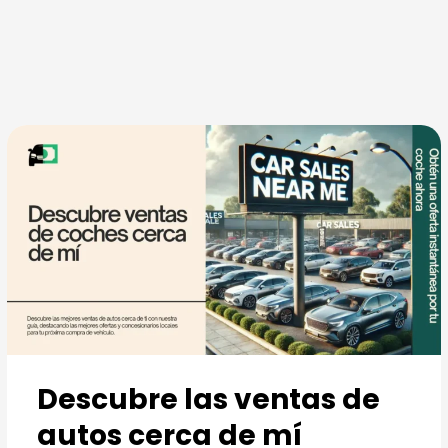
Ir
Year
Make
Model
Year
Make
Model
al
contenido
Descubre las ventas de
autos cerca de mí