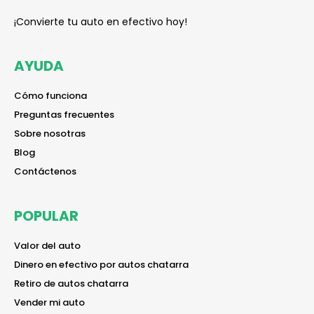
¡Convierte tu auto en efectivo hoy!
AYUDA
reader
Cómo funciona
reader
Preguntas frecuentes
reader
Sobre nosotras
reader
Blog
reader
Contáctenos
POPULAR
reader
Valor del auto
reader
Dinero en efectivo por autos chatarra
reader
Retiro de autos chatarra
reader
Vender mi auto