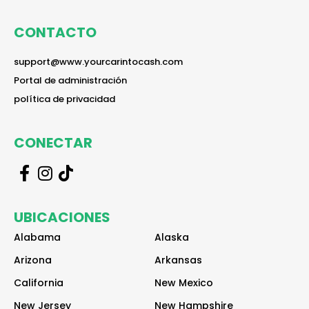
CONTACTO
reader
support@www.yourcarintocash.com
reader
Portal de administración
reader
política de privacidad
CONECTAR
r
r
r
e
e
e
a
a
a
UBICACIONES
d
d
d
e
e
e
Alabama
Alaska
r
r
r
Arizona
Arkansas
California
New Mexico
New Jersey
New Hampshire