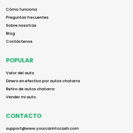
reader
Cómo funciona
reader
Preguntas frecuentes
reader
Sobre nosotras
reader
Blog
reader
Contáctenos
POPULAR
reader
Valor del auto
reader
Dinero en efectivo por autos chatarra
reader
Retiro de autos chatarra
reader
Vender mi auto
CONTACTO
reader
support@www.yourcarintocash.com