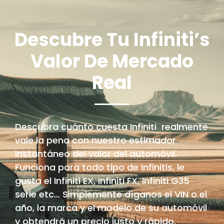
Descubre Tu Infiniti’s
Valor De Mercado
Real
Descubra cuánto cuesta Infiniti realmente
vale la pena con nuestro estimador
instantáneo del valor del automóvil.
Funciona para todo tipo de Infinitis, le
gusta el Infiniti EX, Infiniti FX, Infiniti G35
serie etc… Simplemente díganos el VIN o el
año, la marca y el modelo de su automóvil
y obtendrá un precio justo y rápido.