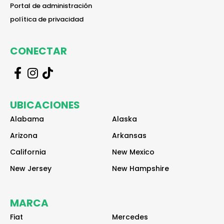
reader
Portal de administración
reader
política de privacidad
CONECTAR
r
r
r
e
e
e
a
a
a
UBICACIONES
d
d
d
e
e
e
Alabama
Alaska
r
r
r
Arizona
Arkansas
California
New Mexico
New Jersey
New Hampshire
MARCA
Fiat
Mercedes