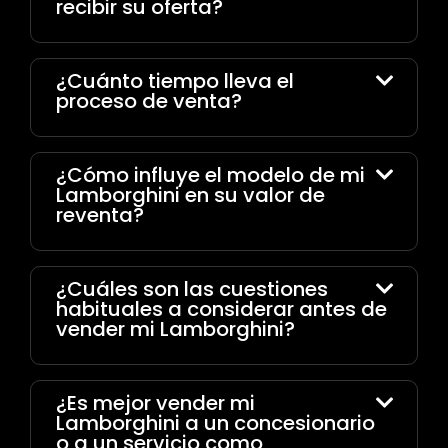
recibir su oferta?
¿Cuánto tiempo lleva el
proceso de venta?
¿Cómo influye el modelo de mi
Lamborghini en su valor de
reventa?
¿Cuáles son las cuestiones
habituales a considerar antes de
vender mi Lamborghini?
¿Es mejor vender mi
Lamborghini a un concesionario
o a un servicio como