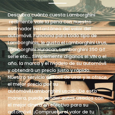
Descubra cuánto cuesta Lamborghini
realmente vale la pena con nuestro
estimador instantáneo del valor del
automóvil. Funciona para todo tipo de
Lamborghinis, le gusta el Lamborghini Urus,
Lamborghini Huracan, Lamborghini 350 GT
serie etc… Simplemente díganos el VIN o el
año, la marca y el modelo de su automóvil
y obtendrá un precio justo y rápido.
Nuestro servicio es fácil de usar y le ofrece
el mejor precio por su
automóvil.Lamborghini usado. De esta
manera, puede vender autos usados ​​con
el mejor dinero en efectivo para su
automóvil. ¡Comprueba el valor de tu