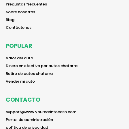
reader
Preguntas frecuentes
reader
Sobre nosotras
reader
Blog
reader
Contáctenos
POPULAR
reader
Valor del auto
reader
Dinero en efectivo por autos chatarra
reader
Retiro de autos chatarra
reader
Vender mi auto
CONTACTO
reader
support@www.yourcarintocash.com
reader
Portal de administración
reader
política de privacidad