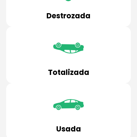
Destrozada
Totalizada
Usada