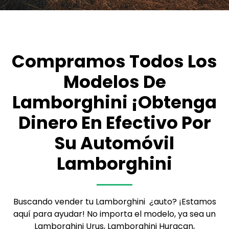
Compramos Todos Los
Modelos De
Lamborghini
¡Obtenga
Dinero En Efectivo Por
Su Automóvil
Lamborghini
Buscando vender tu Lamborghini ¿auto? ¡Estamos
aquí para ayudar! No importa el modelo, ya sea un
Lamborghini Urus, Lamborghini Huracan,