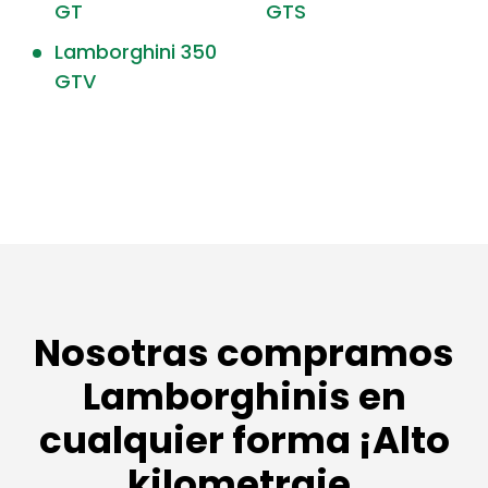
GT
GTS
Lamborghini 350
GTV
Nosotras compramos
Lamborghinis en
cualquier forma ¡Alto
kilometraje,