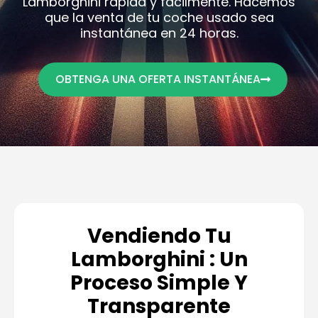
Lamborghini rápida y fácilmente. Hacemos
que la venta de tu coche usado sea
instantánea en 24 horas.
OBTENGA UNA OFERTA INSTANTÁNEA
Vendiendo Tu
Lamborghini : Un
Proceso Simple Y
Transparente