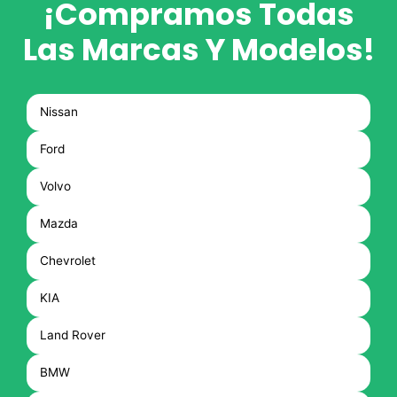
¡Compramos Todas
Las Marcas Y Modelos!
Nissan
Ford
Volvo
Mazda
Chevrolet
KIA
Land Rover
BMW