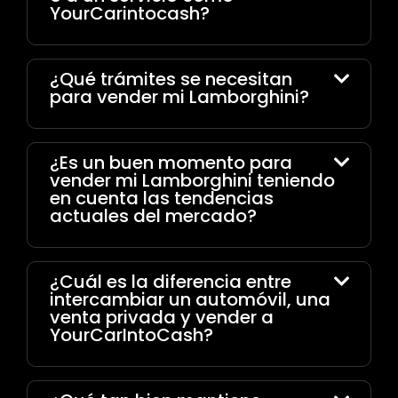
YourCarintocash?
¿Qué trámites se necesitan
para vender mi Lamborghini?
¿Es un buen momento para
vender mi Lamborghini teniendo
en cuenta las tendencias
actuales del mercado?
¿Cuál es la diferencia entre
intercambiar un automóvil, una
venta privada y vender a
YourCarIntoCash?