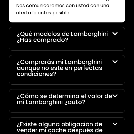
Nos comunicaremos con usted con una
oferta lo antes posible.
¿Qué modelos de Lamborghini
¿Has comprado?
¿Comprarás mi Lamborghini
aunque no esté en perfectas
condiciones?
¿Cómo se determina el valor de
mi Lamborghini ¿auto?
¿Existe alguna obligación de
vender mi coche después de