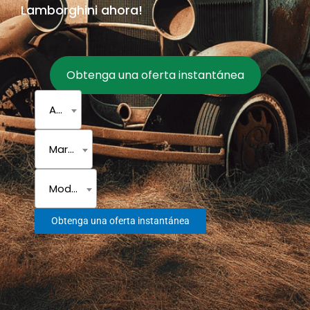
Lamborghini ahora!
Year
Make
Model
Obtenga una oferta instantánea
Año
Marca
Modelo
Obtenga una oferta instantánea