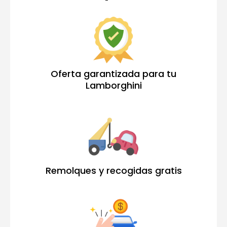
Oferta garantizada para tu
Lamborghini
Remolques y recogidas gratis