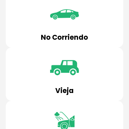
No Corriendo
Vieja