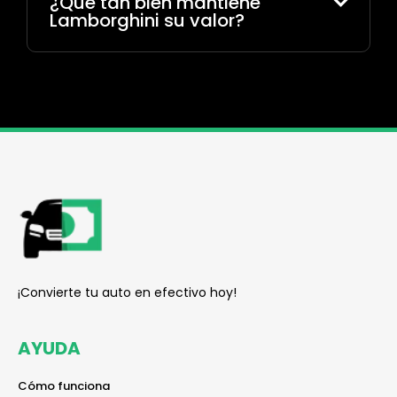
¿Qué tan bien mantiene
Lamborghini su valor?
reader
¡Convierte tu auto en efectivo hoy!
AYUDA
reader
Cómo funciona