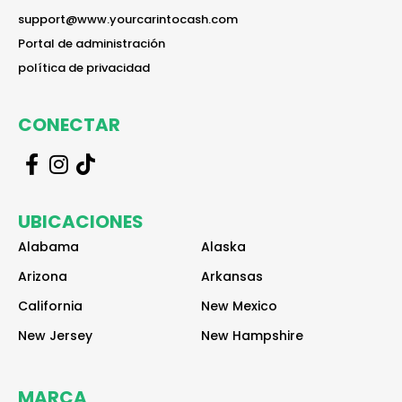
reader
support@www.yourcarintocash.com
reader
Portal de administración
reader
política de privacidad
CONECTAR
r
r
r
e
e
e
a
a
a
UBICACIONES
d
d
d
e
e
e
Alabama
Alaska
r
r
r
Arizona
Arkansas
California
New Mexico
New Jersey
New Hampshire
MARCA