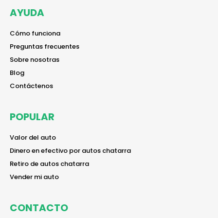
AYUDA
reader
Cómo funciona
reader
Preguntas frecuentes
reader
Sobre nosotras
reader
Blog
reader
Contáctenos
POPULAR
reader
Valor del auto
reader
Dinero en efectivo por autos chatarra
reader
Retiro de autos chatarra
reader
Vender mi auto
CONTACTO