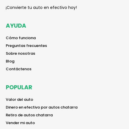
¡Convierte tu auto en efectivo hoy!
AYUDA
reader
Cómo funciona
reader
Preguntas frecuentes
reader
Sobre nosotras
reader
Blog
reader
Contáctenos
POPULAR
reader
Valor del auto
reader
Dinero en efectivo por autos chatarra
reader
Retiro de autos chatarra
reader
Vender mi auto