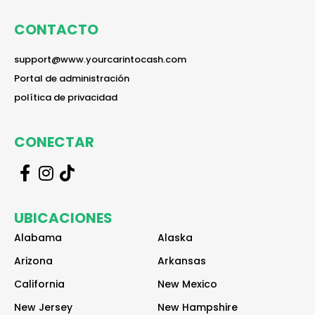
CONTACTO
reader
support@www.yourcarintocash.com
reader
Portal de administración
reader
política de privacidad
CONECTAR
r
r
r
e
e
e
a
a
a
UBICACIONES
d
d
d
e
e
e
Alabama
Alaska
r
r
r
Arizona
Arkansas
California
New Mexico
New Jersey
New Hampshire