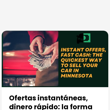
Ir
al
contenido
Ofertas instantáneas,
dinero rápido: la forma