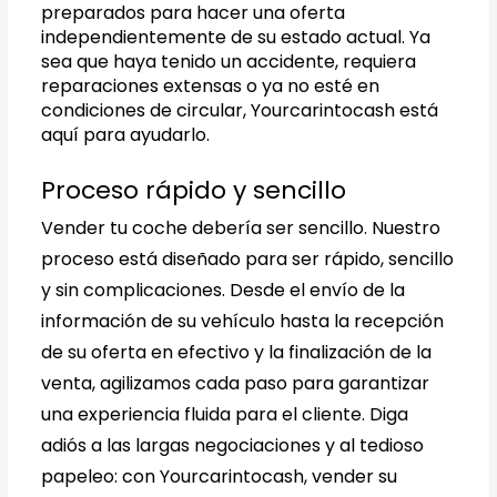
preparados para hacer una oferta
independientemente de su estado actual. Ya
sea que haya tenido un accidente, requiera
reparaciones extensas o ya no esté en
condiciones de circular, Yourcarintocash está
aquí para ayudarlo.
Proceso rápido y sencillo
Vender tu coche debería ser sencillo. Nuestro
proceso está diseñado para ser rápido, sencillo
y sin complicaciones. Desde el envío de la
información de su vehículo hasta la recepción
de su oferta en efectivo y la finalización de la
venta, agilizamos cada paso para garantizar
una experiencia fluida para el cliente. Diga
adiós a las largas negociaciones y al tedioso
papeleo: con Yourcarintocash, vender su