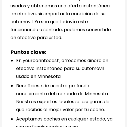
usados y obtenemos una oferta instantánea
en efectivo, sin importar la condición de su
automóvil. Ya sea que todavía esté
funcionando o sentado, podemos convertirlo
en efectivo para usted.
Puntos clave:
En yourcarintocash, ofrecemos dinero en
efectivo instantáneo para su automóvil
usado en Minnesota.
Benefíciese de nuestro profundo
conocimiento del mercado de Minnesota.
Nuestros expertos locales se aseguran de
que recibas el mejor valor por tu coche.
Aceptamos coches en cualquier estado, ya
sea en funcionamiento o no.