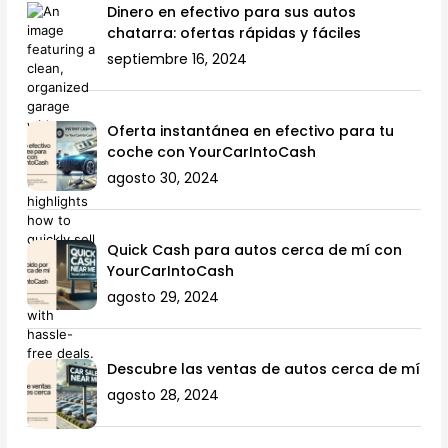
Dinero en efectivo para sus autos
chatarra: ofertas rápidas y fáciles
septiembre 16, 2024
Oferta instantánea en efectivo para tu
coche con YourCarIntoCash
agosto 30, 2024
Quick Cash para autos cerca de mí con
YourCarIntoCash
agosto 29, 2024
Descubre las ventas de autos cerca de mí
agosto 28, 2024