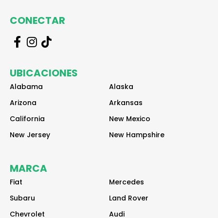
CONECTAR
r
r
r
e
e
e
a
a
a
UBICACIONES
d
d
d
e
e
e
Alabama
Alaska
r
r
r
Arizona
Arkansas
California
New Mexico
New Jersey
New Hampshire
MARCA
Fiat
Mercedes
Subaru
Land Rover
Chevrolet
Audi