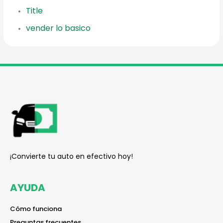
Title
vender lo basico
reader
¡Convierte tu auto en efectivo hoy!
AYUDA
reader
Cómo funciona
reader
Preguntas frecuentes