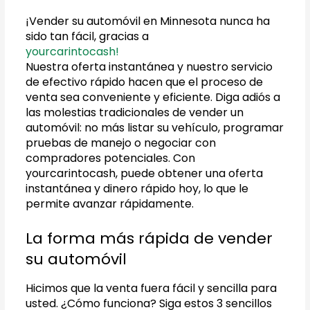
¡Vender su automóvil en Minnesota nunca ha
sido tan fácil, gracias a
yourcarintocash!
Nuestra oferta instantánea y nuestro servicio
de efectivo rápido hacen que el proceso de
venta sea conveniente y eficiente. Diga adiós a
las molestias tradicionales de vender un
automóvil: no más listar su vehículo, programar
pruebas de manejo o negociar con
compradores potenciales. Con
yourcarintocash, puede obtener una oferta
instantánea y dinero rápido hoy, lo que le
permite avanzar rápidamente.
La forma más rápida de vender
su automóvil
Hicimos que la venta fuera fácil y sencilla para
usted. ¿Cómo funciona? Siga estos 3 sencillos