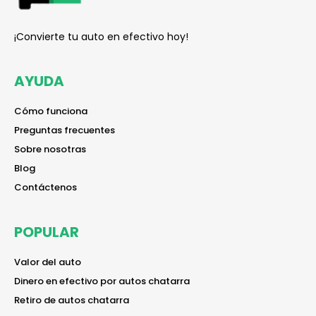
¡Convierte tu auto en efectivo hoy!
AYUDA
reader
Cómo funciona
reader
Preguntas frecuentes
reader
Sobre nosotras
reader
Blog
reader
Contáctenos
POPULAR
reader
Valor del auto
reader
Dinero en efectivo por autos chatarra
reader
Retiro de autos chatarra