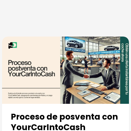
Ir
Year
Make
Model
Year
Make
Model
al
contenido
Proceso de posventa con
YourCarIntoCash