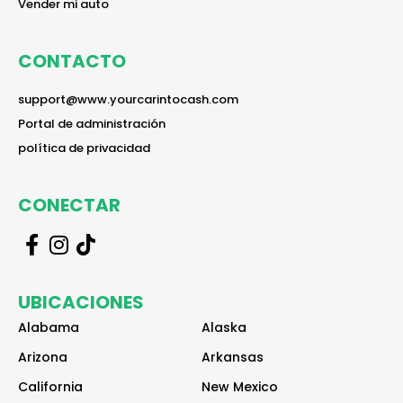
reader
Vender mi auto
CONTACTO
reader
support@www.yourcarintocash.com
reader
Portal de administración
reader
política de privacidad
CONECTAR
r
r
r
e
e
e
a
a
a
UBICACIONES
d
d
d
e
e
e
Alabama
Alaska
r
r
r
Arizona
Arkansas
California
New Mexico