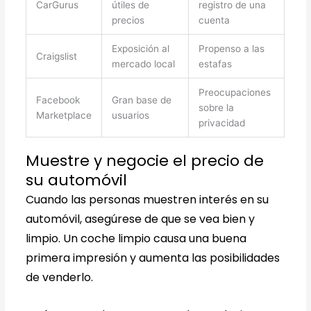
CarGurus
útiles de
registro de una
precios
cuenta
Exposición al
Propenso a las
Craigslist
mercado local
estafas
Preocupaciones
Facebook
Gran base de
sobre la
Marketplace
usuarios
privacidad
Muestre y negocie el precio de
su automóvil
Cuando las personas muestren interés en su
automóvil, asegúrese de que se vea bien y
limpio. Un coche limpio causa una buena
primera impresión y aumenta las posibilidades
de venderlo.