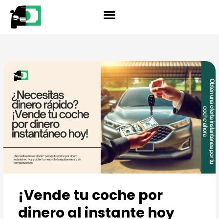
Ir
Year
Make
Model
reader
al
contenido
¡Vende tu coche por
dinero al instante hoy