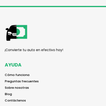
reader
¡Convierte tu auto en efectivo hoy!
AYUDA
reader
Cómo funciona
reader
Preguntas frecuentes
reader
Sobre nosotras
reader
Blog
reader
Contáctenos