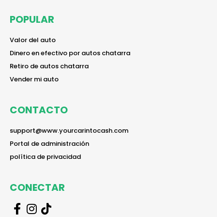
POPULAR
reader
Valor del auto
reader
Dinero en efectivo por autos chatarra
reader
Retiro de autos chatarra
reader
Vender mi auto
CONTACTO
reader
support@www.yourcarintocash.com
reader
Portal de administración
reader
política de privacidad
CONECTAR
r
r
r