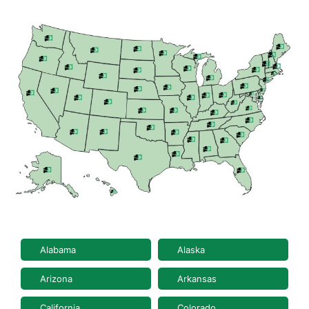
Alabama
Alaska
Arizona
Arkansas
California
Colorado