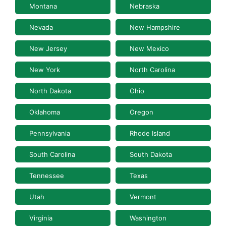
Montana
Nebraska
Nevada
New Hampshire
New Jersey
New Mexico
New York
North Carolina
North Dakota
Ohio
Oklahoma
Oregon
Pennsylvania
Rhode Island
South Carolina
South Dakota
Tennessee
Texas
Utah
Vermont
Virginia
Washington