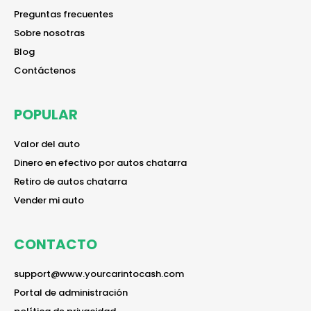
reader
Preguntas frecuentes
reader
Sobre nosotras
reader
Blog
reader
Contáctenos
POPULAR
reader
Valor del auto
reader
Dinero en efectivo por autos chatarra
reader
Retiro de autos chatarra
reader
Vender mi auto
CONTACTO
reader
support@www.yourcarintocash.com
reader
Portal de administración
reader