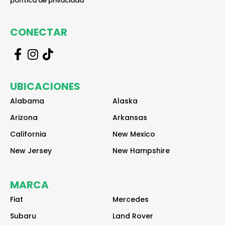
política de privacidad
CONECTAR
r
r
r
e
e
e
a
a
a
UBICACIONES
d
d
d
e
e
e
Alabama
Alaska
r
r
r
Arizona
Arkansas
California
New Mexico
New Jersey
New Hampshire
MARCA
Fiat
Mercedes
Subaru
Land Rover