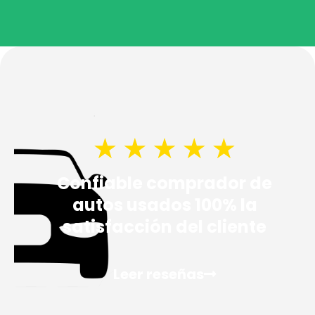
Confiable
comprador de
autos usados
100%
la
satisfacción del cliente
Leer reseñas