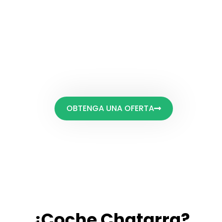
automóviles usados ​​en todo EE. UU., llevamos
la comodidad directamente a su puerta. No
importa dónde se encuentre, estamos listos
para ofrecerle un precio justo y competitivo
por su vehículo. ¡Vende tu auto en cualquier
lugar!
OBTENGA UNA OFERTA
¿Coche Chatarra?