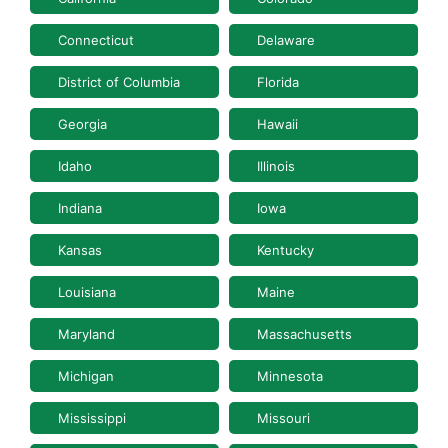
Connecticut
Delaware
District of Columbia
Florida
Georgia
Hawaii
Idaho
Illinois
Indiana
Iowa
Kansas
Kentucky
Louisiana
Maine
Maryland
Massachusetts
Michigan
Minnesota
Mississippi
Missouri